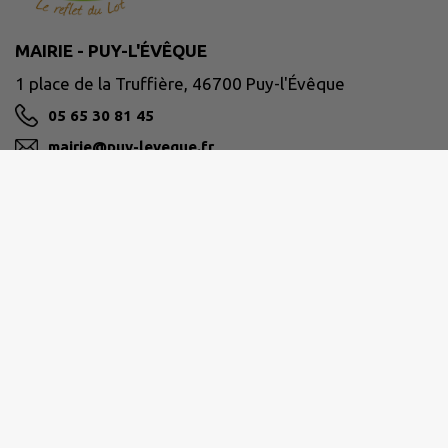
MAIRIE - PUY-L'ÉVÊQUE
1 place de la Truffière, 46700 Puy-l'Évêque
05 65 30 81 45
mairie@puy-leveque.fr
M'Y RENDRE
www.puy-leveque.fr
VALLÉE DU LOT ET DU VIGNOBLE