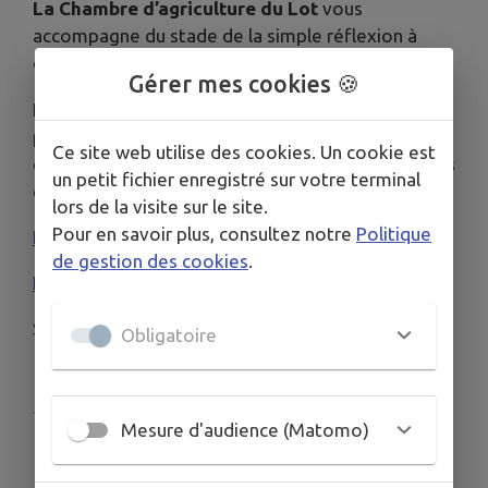
La Chambre d’agriculture du Lot
vous
accompagne du stade de la simple réflexion à
celui de la mise en place d’un nouvel atelier.
Gérer mes cookies 🍪
La Chambre d’agriculture du Lot
organise
prochainement des journées de formations et
Ce site web utilise des cookies. Un cookie est
d’échanges dédiées à un premier panel de cultures
un petit fichier enregistré sur votre terminal
de diversification :
lors de la visite sur le site.
Pour en savoir plus, consultez notre
Politique
LES FORMATIONS
de gestion des cookies
.
INSCRIPTIONS
Service formation au 05 65 23 22 13
Obligatoire
Publié par CCVLV
Mesure d'audience (Matomo)