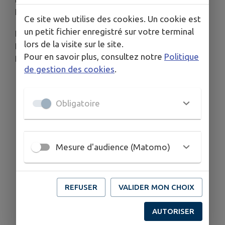
ENTREPRISES
Ce site web utilise des cookies. Un cookie est
un petit fichier enregistré sur votre terminal
Les formulaires sont à retourner à la CCVLV
lors de la visite sur le site.
Programme PAPI, 13 avenue de la gare 46700
Pour en savoir plus, consultez notre
Politique
Puy-l’Evêque.
de gestion des cookies
.
Télécharger la pièce jointe
Obligatoire
Mesure d'audience (Matomo)
REFUSER
VALIDER MON CHOIX
AUTORISER