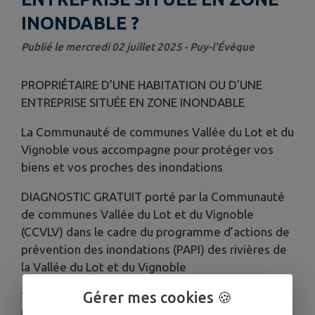
INONDABLE ?
Publié le mercredi 02 juillet 2025 - Puy-l'Évêque
PROPRIÉTAIRE D’UNE HABITATION OU D’UNE
ENTREPRISE SITUÉE EN ZONE INONDABLE
La Communauté de communes Vallée du Lot et du
Vignoble vous accompagne pour protéger vos
biens et vos proches des inondations
DIAGNOSTIC GRATUIT porté par la Communauté
de communes Vallée du Lot et du Vignoble
(CCVLV) dans le cadre du programme d’actions de
prévention des inondations (PAPI) des rivières de
la Vallée du Lot et du Vignoble
Gérer mes cookies 🍪
TRAVAUX SUBVENTIONNÉS 80% DE SUBVENTION
POUR LES HABITATIONS et 40% POUR LES