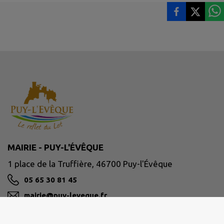
MAIRIE - PUY-L'ÉVÊQUE
1 place de la Truffière, 46700 Puy-l'Évêque
05 65 30 81 45
mairie@puy-leveque.fr
M'Y RENDRE