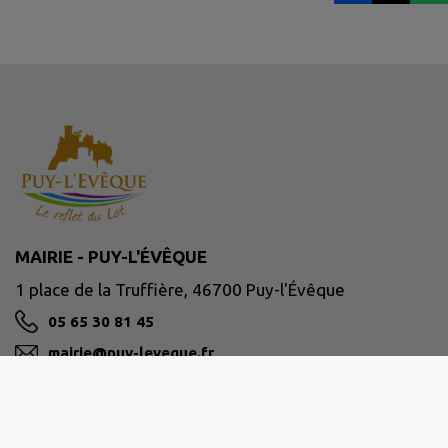
MAIRIE - PUY-L'ÉVÊQUE
1 place de la Truffière, 46700 Puy-l'Évêque
05 65 30 81 45
mairie@puy-leveque.fr
M'Y RENDRE
www.puy-leveque.fr