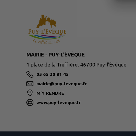
MAIRIE - PUY-L'ÉVÊQUE
1 place de la Truffière, 46700 Puy-l'Évêque
05 65 30 81 45
mairie@puy-leveque.fr
M'Y RENDRE
www.puy-leveque.fr