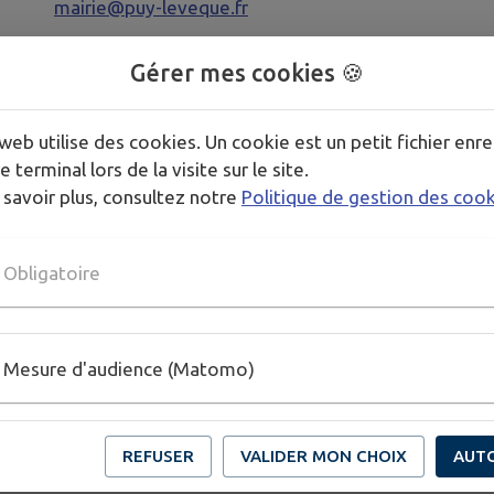
mairie@puy-leveque.fr
ou par téléphone au : 05.65.30.81.45
Gérer mes cookies 🍪
web utilise des cookies. Un cookie est un petit fichier enre
Il permet de guider l'action des services opérationne
e terminal lors de la visite sur le site.
populations vulnérables dans le cas de vague de fro
 savoir plus, consultez notre
Politique de gestion des coo
Obligatoire
Télécharger la pièce jointe
Mesure d'audience (Matomo)
REFUSER
VALIDER MON CHOIX
AUT