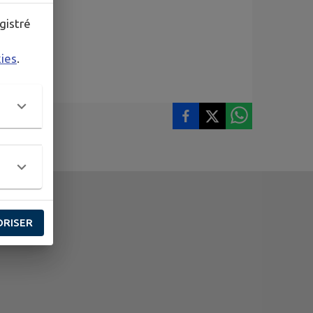
gistré
kies
.
ORISER