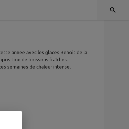
30 A 18H30
ette année avec les glaces Benoit de la
oposition de boissons fraîches.
 ces semaines de chaleur intense.