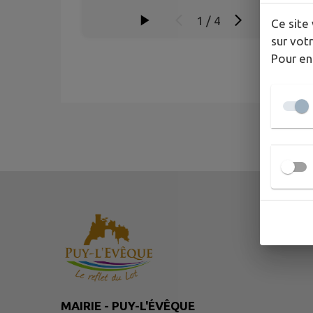
1
/
4
Ce site 
sur votr
Pour en
MAIRIE - PUY-L'ÉVÊQUE