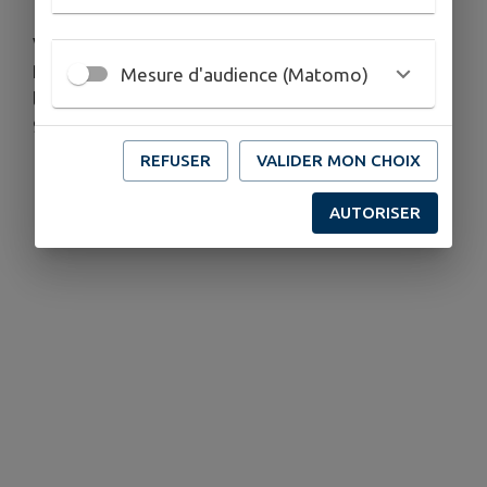
Vendredi 28 août
PRAYSSAC - Faitoutnumerique - 4 avenue de
Mesure d'audience (Matomo)
l’aviateur Gibert
9h – 12h
REFUSER
VALIDER MON CHOIX
Télécharger la pièce jointe
AUTORISER