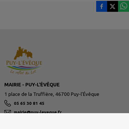
MAIRIE - PUY-L'ÉVÊQUE
1 place de la Truffière, 46700 Puy-l'Évêque
05 65 30 81 45
mairie@puy-leveque.fr
M'Y RENDRE