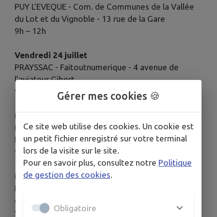
PUY L’EVEQUE - Com. de Communes de la Vallée
du Lot et du Vignoble - 13 rue de la Gare
9h – 12h
Vendredi 24 juillet
PRAYSSAC - Faitoutnumerique - 4 avenue de
l’aviateur Gibert
9h – 12h
Gérer mes cookies 🍪
Mercredi 5 août
Ce site web utilise des cookies. Un cookie est
LUZECH - Faitoutnumerique - 203 avenue de
un petit fichier enregistré sur votre terminal
l’Uxellodunum
lors de la visite sur le site.
9h – 12h
Pour en savoir plus, consultez notre
Politique
de gestion des cookies
.
Mercredi 12 août
PUY L’EVEQUE - Com. de Communes de la Vallée
du Lot et du Vignoble - 13 rue de la Gare
Obligatoire
9h – 12h