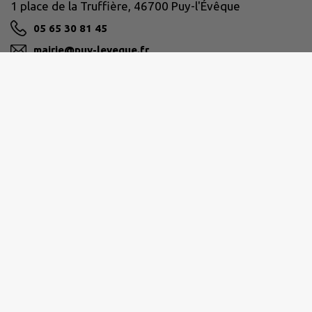
1 place de la Truffière, 46700 Puy-l'Évêque
05 65 30 81 45
mairie@puy-leveque.fr
M'Y RENDRE
www.puy-leveque.fr
VALLÉE DU LOT ET DU VIGNOBLE
13 Avenue de la gare 46700 Puy l'Évêque
0565360606
lot.vignoble@ccvlv.fr