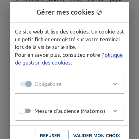
nique – Philippe André : 06 86 75 24 10
Gérer mes cookies 🍪
Jeudi 9 : nocturne : 19h – Cazes – Philippe
André : 06 86 75 24 10
Vendredi 10 : Rando des Bannières : 9h –
Ce site web utilise des cookies. Un cookie est
Frayssinet-le-Gélat (11 km) –
un petit fichier enregistré sur votre terminal
Renseignements : 06 33 46 94 58
lors de la visite sur le site.
Samedi 11 : ½ journée : à partir de 8h – Saint-
Pour en savoir plus, consultez notre
Politique
Matré (Fête des associations) – Informations
de gestion des cookies
.
: 06 76 84 39 88
Jeudi 16 : nocturne : 19h – Saint-Avit
Obligatoire
(Duravel) – Philippe André : 06 86 75 24 10
Jeudi 23 : nocturne : 19h – Bélaye – Jean-
Marie Coste : 06 88 78 14 47
Dimanche 26 : ½ journée : 8h30 – Marminiac
Mesure d'audience (Matomo)
– Andrée Sudrie : 06 18 97 78 98
Jeudi 30 : nocturne : 19h – Grézels –
Huguette De Keijzer : 06 76 47 41 95
REFUSER
VALIDER MON CHOIX
Semaine du 20 au 25 juillet : Rando « Lever