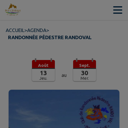
Contenu
Menu
Recherche
Pied de page
ACCUEIL
>
AGENDA
>
RANDONNÉE PÉDESTRE RANDOVAL
Août
Sept.
13
30
au
Jeu.
Mer.