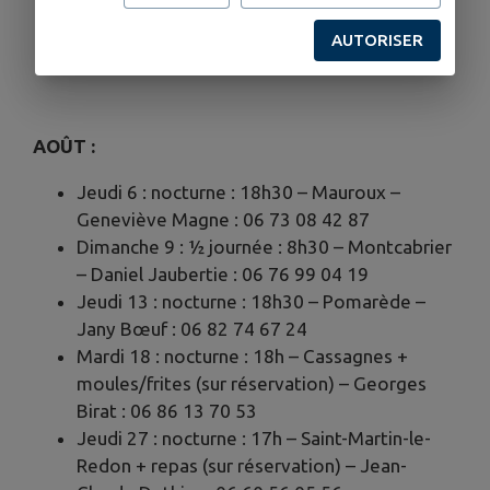
de soleil » – lieu, date et horaire
AUTORISER
communiqués 48h avant par mail.
AOÛT :
Jeudi 6 : nocturne : 18h30 – Mauroux –
Geneviève Magne : 06 73 08 42 87
Dimanche 9 : ½ journée : 8h30 – Montcabrier
– Daniel Jaubertie : 06 76 99 04 19
Jeudi 13 : nocturne : 18h30 – Pomarède –
Jany Bœuf : 06 82 74 67 24
Mardi 18 : nocturne : 18h – Cassagnes +
moules/frites (sur réservation) – Georges
Birat : 06 86 13 70 53
Jeudi 27 : nocturne : 17h – Saint-Martin-le-
Redon + repas (sur réservation) – Jean-