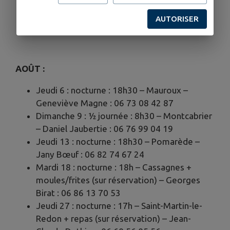
de soleil » – lieu, date et horaire
AUTORISER
communiqués 48h avant par mail.
AOÛT :
Jeudi 6 : nocturne : 18h30 – Mauroux –
Geneviève Magne : 06 73 08 42 87
Dimanche 9 : ½ journée : 8h30 – Montcabrier
– Daniel Jaubertie : 06 76 99 04 19
Jeudi 13 : nocturne : 18h30 – Pomarède –
Jany Bœuf : 06 82 74 67 24
Mardi 18 : nocturne : 18h – Cassagnes +
moules/frites (sur réservation) – Georges
Birat : 06 86 13 70 53
Jeudi 27 : nocturne : 17h – Saint-Martin-le-
Redon + repas (sur réservation) – Jean-