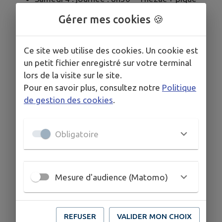
nique – Philippe André : 06 86 75 24 10
Gérer mes cookies 🍪
Jeudi 9 : nocturne : 19h – Cazes – Philippe
André : 06 86 75 24 10
Vendredi 10 : Rando des Bannières : 9h –
Ce site web utilise des cookies. Un cookie est
Frayssinet-le-Gélat (11 km) –
un petit fichier enregistré sur votre terminal
Renseignements : 06 33 46 94 58
lors de la visite sur le site.
Samedi 11 : ½ journée : à partir de 8h – Saint-
Pour en savoir plus, consultez notre
Politique
Matré (Fête des associations) – Informations
de gestion des cookies
.
: 06 76 84 39 88
Jeudi 16 : nocturne : 19h – Saint-Avit
Obligatoire
(Duravel) – Philippe André : 06 86 75 24 10
Jeudi 23 : nocturne : 19h – Bélaye – Jean-
Marie Coste : 06 88 78 14 47
Dimanche 26 : ½ journée : 8h30 – Marminiac
Mesure d'audience (Matomo)
– Andrée Sudrie : 06 18 97 78 98
Jeudi 30 : nocturne : 19h – Grézels –
Huguette De Keijzer : 06 76 47 41 95
REFUSER
VALIDER MON CHOIX
Semaine du 20 au 25 juillet : Rando « Lever