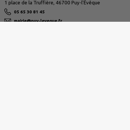
1 place de la Truffière, 46700 Puy-l'Évêque
05 65 30 81 45
mairie@puy-leveque.fr
M'Y RENDRE
www.puy-leveque.fr
VALLÉE DU LOT ET DU VIGNOBLE
13 Avenue de la gare 46700 Puy l'Évêque
0565360606
lot.vignoble@ccvlv.fr