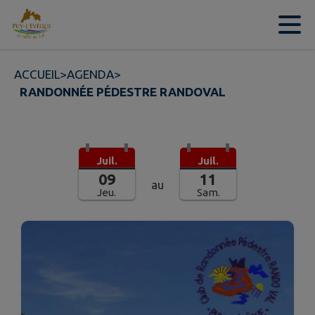
Contenu
Menu
Recherche
Pied de page
ACCUEIL
>
AGENDA
>
RANDONNÉE PÉDESTRE RANDOVAL
Juil.
Juil.
09
11
au
Jeu.
Sam.