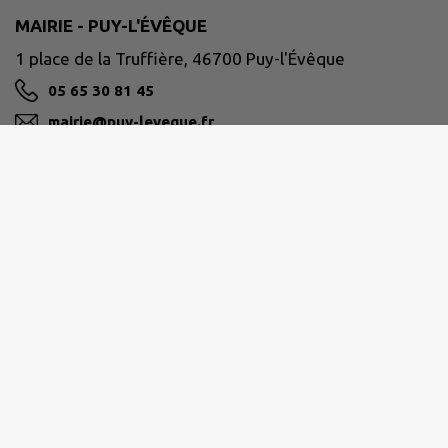
MAIRIE - PUY-L'ÉVÊQUE
1 place de la Truffière, 46700 Puy-l'Évêque
05 65 30 81 45
mairie@puy-leveque.fr
M'Y RENDRE
www.puy-leveque.fr
VALLÉE DU LOT ET DU VIGNOBLE
13 Avenue de la gare 46700 Puy l'Évêque