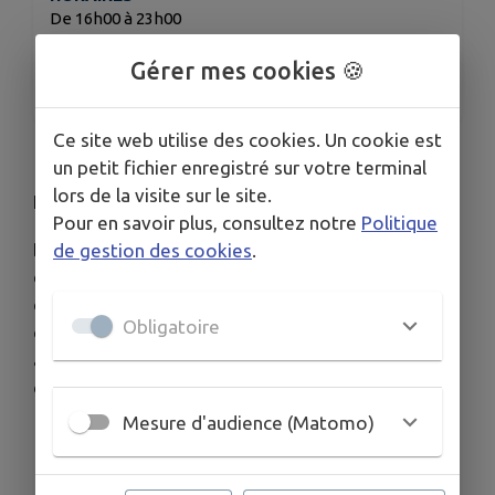
De 16h00 à 23h00
ORGANISÉ PAR
Gérer mes cookies 🍪
ROUGE CIGALE
Ce site web utilise des cookies. Un cookie est
un petit fichier enregistré sur votre terminal
lors de la visite sur le site.
LA SOIRÉE JEUX DU ROUGE CIGALE CAFÉ
Pour en savoir plus, consultez notre
Politique
Des dizaines et des dizaines de jeux à votre
de gestion des cookies
.
disposition, des plus classiques jusqu'aux
dernières nouveautés... pour jouer à deux, à trois
Obligatoire
ou encore par équipe ! Vous pouvez aussi
apporter vos jeux préférés pour nous les faire
découvrir.
Mesure d'audience (Matomo)