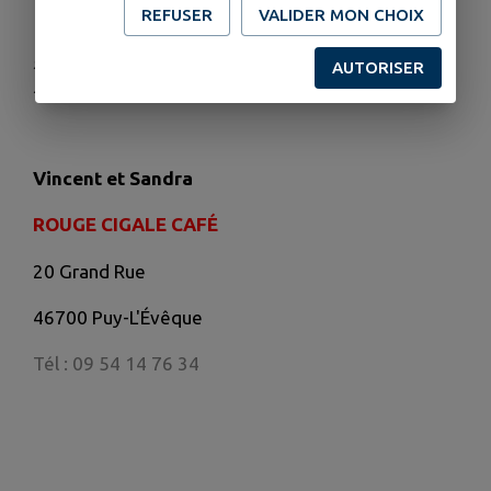
REFUSER
VALIDER MON CHOIX
Tous les soirs, Sandra vous propose de quoi
grignoter sur place, avec des produits frais et de
AUTORISER
saison, cuisinés maison !
Vincent et
Sandra
ROUGE CIGALE CAFÉ
20 Grand Rue
46700 Puy-L'Évêque
Tél : 09 54 14 76 34