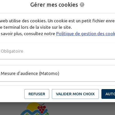
(manga, roman, album, BD).
Gérer mes cookies 🍪
Rapportez-nous votre création lors de votre prochai
web utilise des cookies. Un cookie est un petit fichier enre
Un tirage au sort sera organisé pour récompenser le
e terminal lors de la visite sur le site.
 savoir plus, consultez notre
Politique de gestion des coo
Obligatoire
Mesure d'audience (Matomo)
REFUSER
VALIDER MON CHOIX
AUT