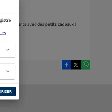
ne visite.
gistré
s participants avec des petits cadeaux !
kies
.
ORISER