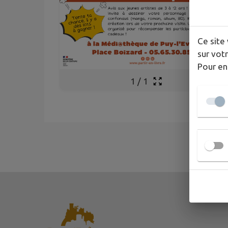
Ce site 
sur votr
Pour en
1
/
1