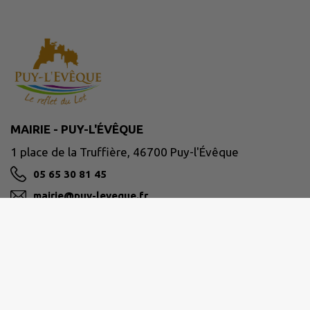
MAIRIE - PUY-L'ÉVÊQUE
1 place de la Truffière, 46700 Puy-l'Évêque
05 65 30 81 45
mairie@puy-leveque.fr
M'Y RENDRE
www.puy-leveque.fr