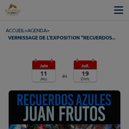
Contenu
Menu
Recherche
Pied de page
ACCUEIL
>
AGENDA
>
VERNISSAGE DE L'EXPOSITION "RECUERDOS...
Juin
Juil.
11
19
au
Jeu.
Dim.