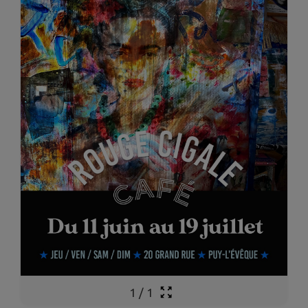
1
/
1