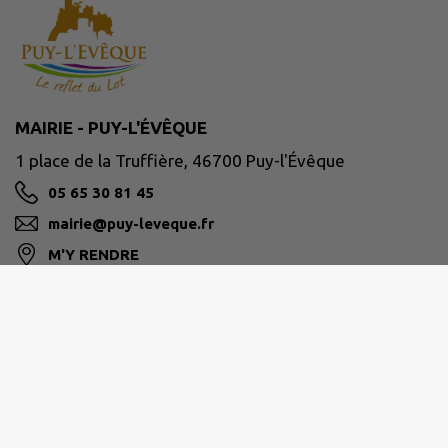
MAIRIE - PUY-L'ÉVÊQUE
1 place de la Truffière, 46700 Puy-l'Évêque
05 65 30 81 45
mairie@puy-leveque.fr
M'Y RENDRE
www.puy-leveque.fr