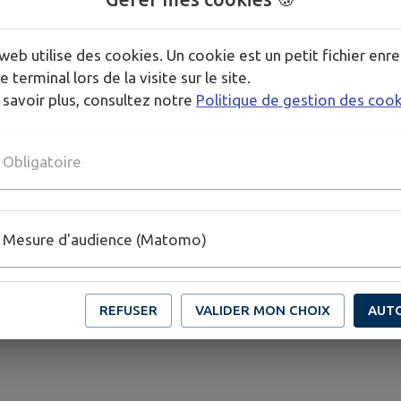
ogue y est ouvert autour de la photographie de portrait, de
web utilise des cookies. Un cookie est un petit fichier enre
iage, Reportage.
e terminal lors de la visite sur le site.
 savoir plus, consultez notre
Politique de gestion des coo
 normes ANTS
.
s,photos
Obligatoire
e
Mesure d'audience (Matomo)
REFUSER
VALIDER MON CHOIX
AUT