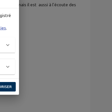
 mariage mais il est aussi à l'écoute des
gistré
kies
.
ORISER