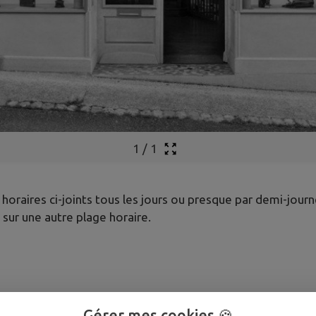
1
/
1
 horaires ci-joints tous les jours ou presque par demi-journ
sur une autre plage horaire.
Gérer mes cookies 🍪