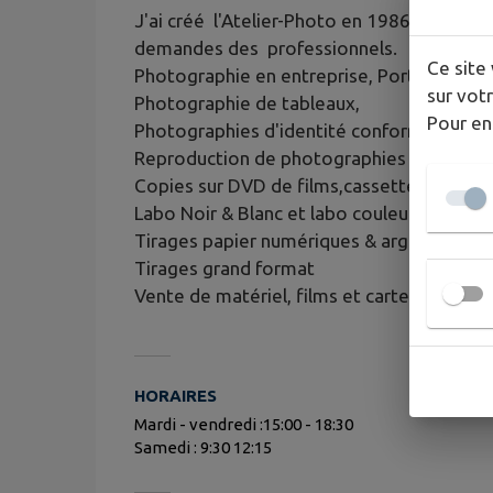
J'ai créé l'Atelier-Photo en 1986. Le dial
demandes des professionnels.
Ce site 
Photographie en entreprise, Portrait, Mar
sur votr
Photographie de tableaux,
Pour en
Photographies d'identité conformes aux
Reproduction de photographies anciennes
Copies sur DVD de films,cassettes, diapo
Labo Noir & Blanc et labo couleur sur plac
Tirages papier numériques & argentiques
Tirages grand format
Vente de matériel, films et cartes
HORAIRES
Mardi - vendredi :15:00 - 18:30
Samedi : 9:30 12:15